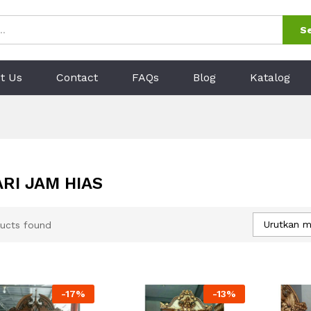
S
t Us
Contact
FAQs
Blog
Katalog
RI JAM HIAS
Urutkan m
ucts found
-
17
%
-
13
%