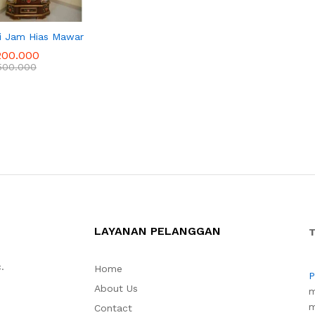
i Jam Hias Mawar
200.000
200.000
500.000
500.000
LAYANAN PELANGGAN
T
.
Home
P
About Us
m
m
Contact