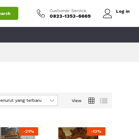
Customer Service
Log in
earch
0823-1353-6669
enurut yang terbaru
View
-
21
%
-
13
%