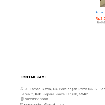
Almar
Rp
Rp
3.
3.
Rp
Rp
3.
3.
KONTAK KAMI
Jl. Taman Siswa, Ds. Pekalongan Rt/w: 03/02, Kec
Batealit, Kab. Jepara. Jawa Tengah, 59461
082313536669
purusproject@gmail.com