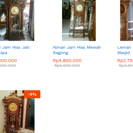
i Jam Hias Jati
Almari Jam Hias Mewah
Lemari
jaya
Bagong
Masjid
000.000
000.000
Rp
Rp
4.800.000
4.800.000
Rp
Rp
2.7
2.7
000.000
000.000
Rp
Rp
5.500.000
5.500.000
Rp
Rp
3.5
3.5
-
9
%