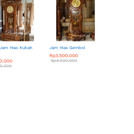
 Jam Hias Kubah
Jam Hias Gembol
Rp
Rp
3.500.000
3.500.000
50.000
50.000
Rp
Rp
4.000.000
4.000.000
00.000
00.000