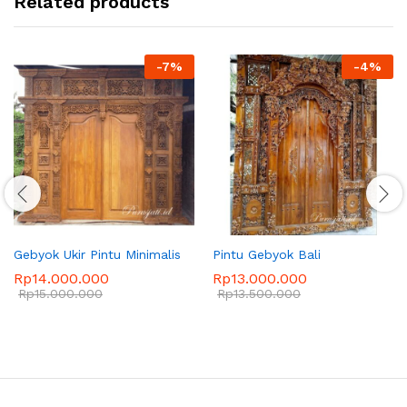
Related products
-
7
%
-
4
%
Gebyok Ukir Pintu Minimalis
Pintu Gebyok Bali
Rp
14.000.000
Rp
13.000.000
Rp
15.000.000
Rp
13.500.000