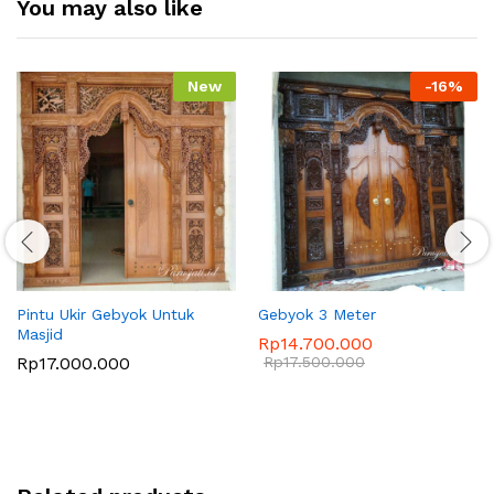
You may also like
New
-
16
%
Pintu Ukir Gebyok Untuk
Gebyok 3 Meter
Masjid
Rp
14.700.000
Rp
17.000.000
Rp
17.500.000