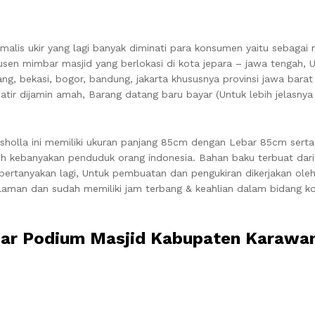
alis ukir yang lagi banyak diminati para konsumen yaitu sebagai
sen mimbar masjid yang berlokasi di kota jepara – jawa tengah, 
g, bekasi, bogor, bandung, jakarta khususnya provinsi jawa barat
atir dijamin amah, Barang datang baru bayar (Untuk lebih jelasnya
holla ini memiliki ukuran panjang 85cm dengan Lebar 85cm serta
uh kebanyakan penduduk orang indonesia. Bahan baku terbuat dar
ipertanyakan lagi, Untuk pembuatan dan pengukiran dikerjakan ole
galaman dan sudah memiliki jam terbang & keahlian dalam bidang ko
mbar Podium Masjid Kabupaten Karawa