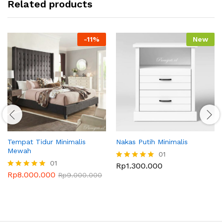
Related products
-
11
%
New
Tempat Tidur Minimalis
Nakas Putih Minimalis
Mewah
01
01
Rp
1.300.000
Dinilai
Rp
8.000.000
5.00
Dinilai
Rp
9.000.000
dari 5
5.00
dari 5