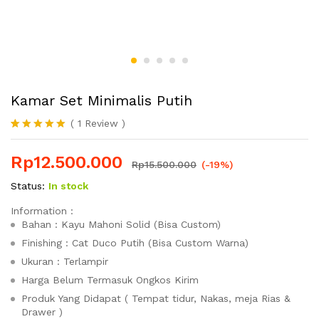
Kamar Set Minimalis Putih
(
1
Review
)
Peringkat
1
5.00
dari 5
Rp
12.500.000
berdasarka
Rp
15.500.000
(-19%)
n
penilaian
pelanggan
Status:
In stock
Information :
Bahan : Kayu Mahoni Solid (Bisa Custom)
Finishing : Cat Duco Putih (Bisa Custom Warna)
Ukuran : Terlampir
Harga Belum Termasuk Ongkos Kirim
Produk Yang Didapat ( Tempat tidur, Nakas, meja Rias &
Drawer )