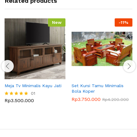
Related products
New
-
11
%
Meja Tv Minimalis Kayu Jati
Set Kursi Tamu Minimalis
Bola Koper
01
Rp
3.750.000
Rp
4.200.000
Rp
3.500.000
Dinilai
5.00
dari 5