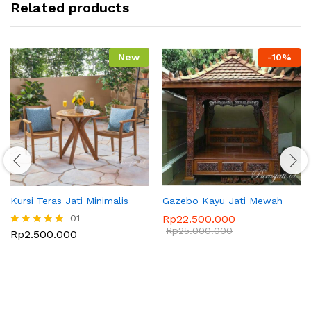
Related products
New
-
10
%
Kursi Teras Jati Minimalis
Gazebo Kayu Jati Mewah
01
Rp
22.500.000
Rp
25.000.000
Rp
2.500.000
Dinilai
5.00
dari 5