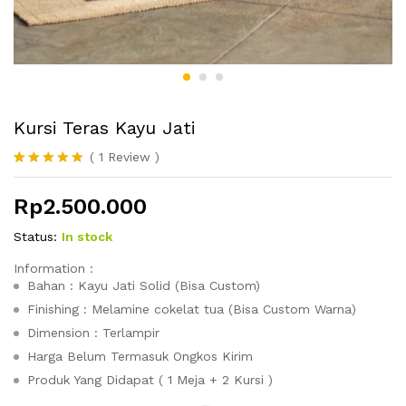
Kursi Teras Kayu Jati
(
1
Review
)
Peringkat
1
5.00
dari 5
Rp
2.500.000
berdasarka
n
penilaian
pelanggan
Status:
In stock
Information :
Bahan : Kayu Jati Solid (Bisa Custom)
Finishing : Melamine cokelat tua (Bisa Custom Warna)
Dimension : Terlampir
Harga Belum Termasuk Ongkos Kirim
Produk Yang Didapat ( 1 Meja + 2 Kursi )