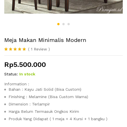
Meja Makan Minimalis Modern
(
1
Review
)
Peringkat
1
5.00
dari 5
Rp
5.500.000
berdasarka
n
penilaian
pelanggan
Status:
In stock
Information :
Bahan : Kayu Jati Solid (Bisa Custom)
Finishing : Melamine (Bisa Custom Warna)
Dimension : Terlampir
Harga Belum Termasuk Ongkos Kirim
Produk Yang Didapat ( 1 meja + 4 Kursi + 1 bangku )