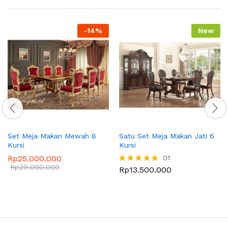
-
14
%
New
Set Meja Makan Mewah 8
Satu Set Meja Makan Jati 6
Kursi
Kursi
Rp
25.000.000
01
Rp
29.000.000
Rp
13.500.000
Dinilai
5.00
dari 5