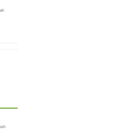
wah
ati