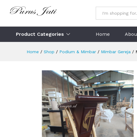
Mimbar Khotbah Gereja Model
Description
Specification
Ulasan (
All
Product Categories
Home
Abou
Home
/
Shop
/
Podium & Mimbar
/
Mimbar Gereja
/