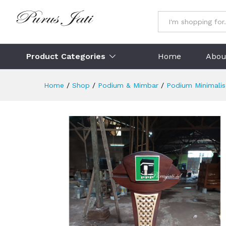
Podium Minimalis Modern Par
Description
Specification
Ulasan (
All
Product Categories
Home
Abou
Home
/
Shop
/
Podium & Mimbar
/
Podium Minimalis