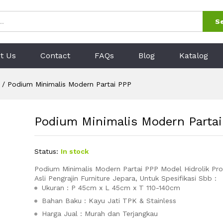
tai PPP
0)
S
t Us
Contact
FAQs
Blog
Katalog
/
Podium Minimalis Modern Partai PPP
Podium Minimalis Modern Parta
Status:
In stock
Podium Minimalis Modern Partai PPP Model Hidrolik Pro
Asli Pengrajin Furniture Jepara, Untuk Spesifikasi Sbb :
Ukuran : P 45cm x L 45cm x T 110-140cm
Bahan Baku : Kayu Jati TPK & Stainless
Harga Jual : Murah dan Terjangkau