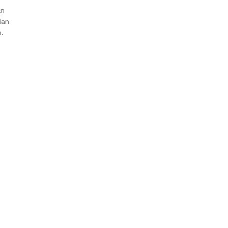
an
ian
n.