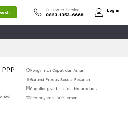
Add to Cart
Customer Service
Log in
earch
0823-1353-6669
i PPP
Pengiriman Cepat dan Aman
Garansi Produk Sesuai Pesanan
Supplier give bills for this product.
duksi
Pembayaran 100% Aman