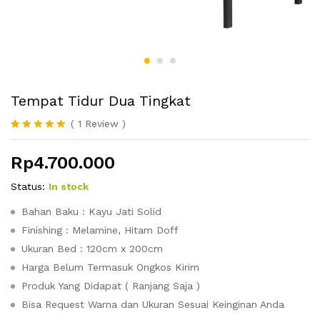
Tempat Tidur Dua Tingkat
(
1
Review
)
Peringkat
1
5.00
dari 5
Rp
4.700.000
berdasarka
n
penilaian
pelanggan
Status:
In stock
Bahan Baku : Kayu Jati Solid
Finishing : Melamine, Hitam Doff
Ukuran Bed : 120cm x 200cm
Harga Belum Termasuk Ongkos Kirim
Produk Yang Didapat ( Ranjang Saja )
Bisa Request Warna dan Ukuran Sesuai Keinginan Anda