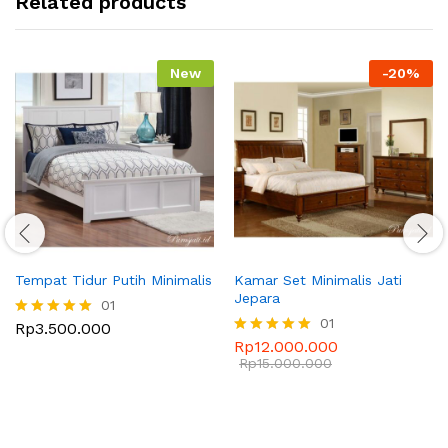
Related products
New
-
20
%
Tempat Tidur Putih Minimalis
Kamar Set Minimalis Jati
Jepara
01
01
Rp
3.500.000
Dinilai
5.00
Rp
12.000.000
Dinilai
dari 5
5.00
Rp
15.000.000
dari 5