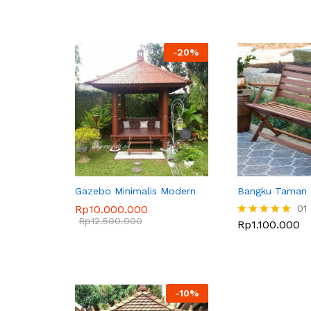
-
20
%
Gazebo Minimalis Modern
Bangku Taman 
Rp
10.000.000
01
Rp
12.500.000
Rp
1.100.000
Dinilai
5.00
dari 5
-
10
%