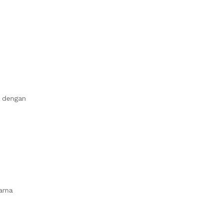
n dengan
arna