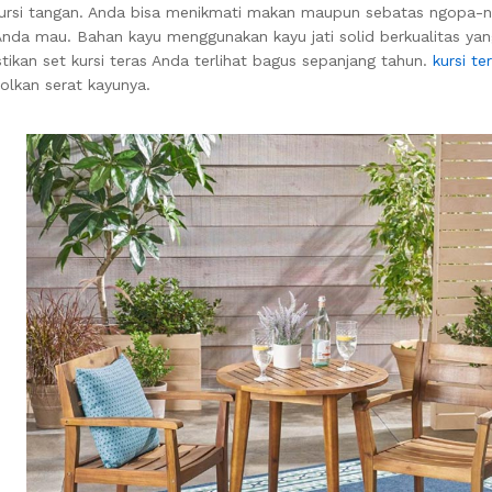
2 kursi tangan. Anda bisa menikmati makan maupun sebatas ngopa-n
a mau. Bahan kayu menggunakan kayu jati solid berkualitas yan
kan set kursi teras Anda terlihat bagus sepanjang tahun.
kursi te
jolkan serat kayunya.