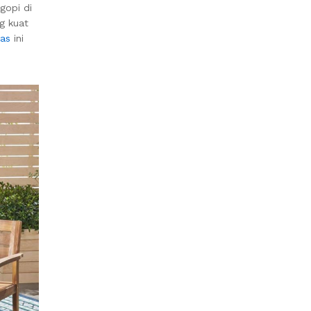
gopi di
g kuat
ras
ini