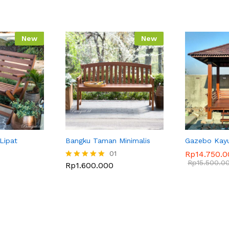
New
New
Lipat
Bangku Taman Minimalis
Gazebo Kayu 
01
Rp
14.750.
Rp
15.500.0
Rp
1.600.000
Dinilai
5.00
dari 5