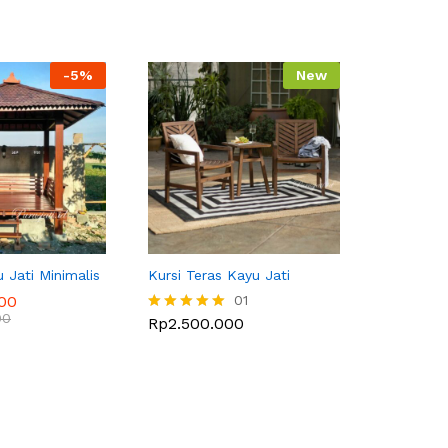
-
5
%
New
Jati Minimalis
Kursi Teras Kayu Jati
000
01
00
Rp
2.500.000
Dinilai
5.00
dari 5