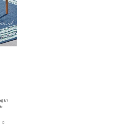
ngan
da
 di