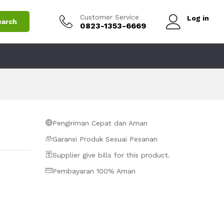
Rp
2.250.000
Add to Cart
Customer Service
Log in
earch
0823-1353-6669
Pengiriman Cepat dan Aman
Garansi Produk Sesuai Pesanan
Supplier give bills for this product.
Pembayaran 100% Aman