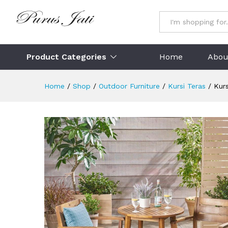
Kursi Teras Jati
Description
Specification
Ulasan (
All
Product Categories
Home
Abou
Home
/
Shop
/
Outdoor Furniture
/
Kursi Teras
/
Kurs