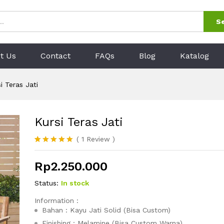
1)
S
t Us
Contact
FAQs
Blog
Katalog
i Teras Jati
Kursi Teras Jati
(
1
Review
)
Peringkat
1
5.00
dari 5
Rp
2.250.000
berdasarka
n
penilaian
pelanggan
Status:
In stock
Information :
Bahan : Kayu Jati Solid (Bisa Custom)
Finishing : Melamine (Bisa Custom Warna)