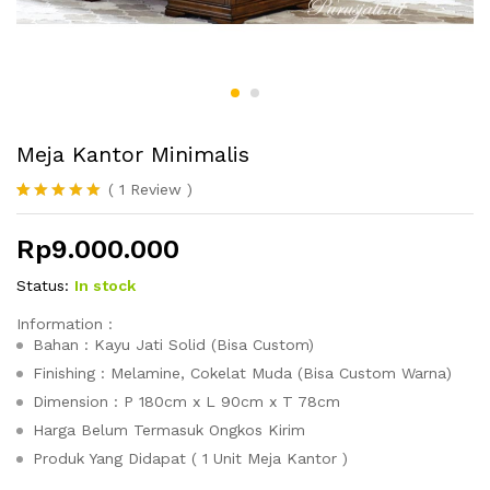
Meja Kantor Minimalis
(
1
Review
)
Peringkat
1
5.00
dari 5
Rp
9.000.000
berdasarka
n
penilaian
pelanggan
Status:
In stock
Information :
Bahan : Kayu Jati Solid (Bisa Custom)
Finishing : Melamine, Cokelat Muda (Bisa Custom Warna)
Dimension : P 180cm x L 90cm x T 78cm
Harga Belum Termasuk Ongkos Kirim
Produk Yang Didapat ( 1 Unit Meja Kantor )