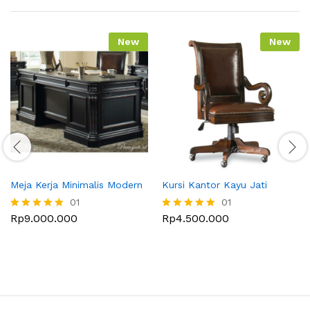
New
New
Meja Kerja Minimalis Modern
Kursi Kantor Kayu Jati
01
01
Rp
9.000.000
Rp
4.500.000
Dinilai
Dinilai
5.00
5.00
dari 5
dari 5