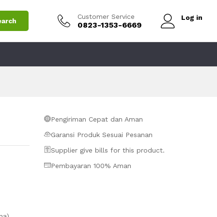
Rp
9.000.000
Add to Cart
Customer Service
Log in
earch
0823-1353-6669
Pengiriman Cepat dan Aman
Garansi Produk Sesuai Pesanan
Supplier give bills for this product.
Pembayaran 100% Aman
na)