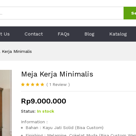
1)
S
t Us
Contact
FAQs
Blog
Katalog
 Kerja Minimalis
Meja Kerja Minimalis
(
1
Review
)
Peringkat
1
5.00
dari 5
Rp
9.000.000
berdasarka
n
penilaian
pelanggan
Status:
In stock
Information :
Bahan : Kayu Jati Solid (Bisa Custom)
Finishing : Melamine, Cokelat Muda (Bisa Custom War