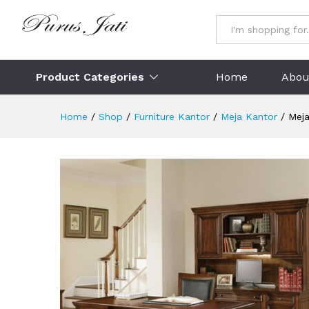
Meja Kerja Minimalis
Description
Specification
Ulasan (
All
Product Categories
Home
Abou
Home
/
Shop
/
Furniture Kantor
/
Meja Kantor
/
Meja