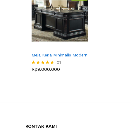
Meja Kerja Minimalis Modern
01
Rp
9.000.000
Dinilai
5.00
dari 5
KONTAK KAMI