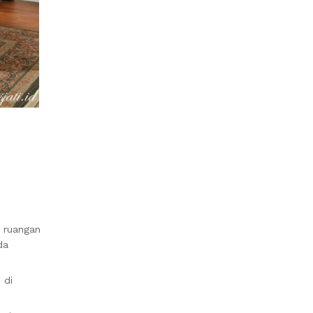
i ruangan
da
 di