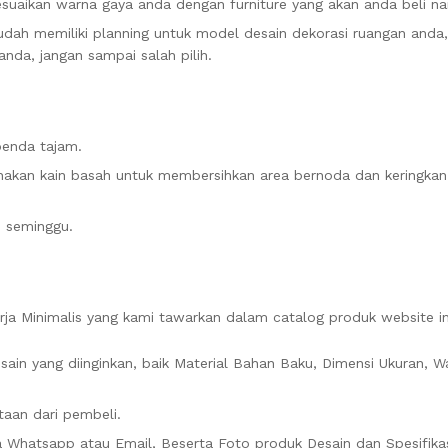
esuaikan warna gaya anda dengan furniture yang akan anda beli na
sudah memiliki planning untuk model desain dekorasi ruangan anda,
nda, jangan sampai salah pilih.
benda tajam.
akan kain basah untuk membersihkan area bernoda dan keringka
m seminggu.
ja Minimalis yang kami tawarkan dalam catalog produk website in
sain yang diinginkan, baik Material Bahan Baku, Dimensi Ukuran, W
aan dari pembeli.
ia Whatsapp atau Email, Beserta Foto produk Desain dan Spesifikas