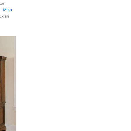
kan
si
Meja
k ini