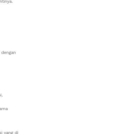
ntinya.
n dengan
i,
arna
i yang di