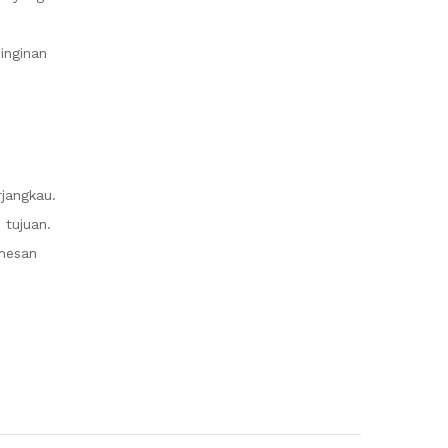
inginan
jangkau.
 tujuan.
mesan