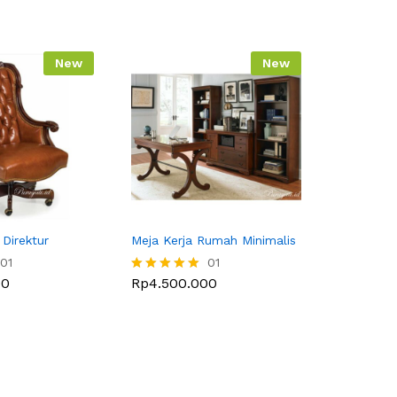
New
New
 Direktur
Meja Kerja Rumah Minimalis
01
01
00
Rp
4.500.000
Dinilai
5.00
dari 5