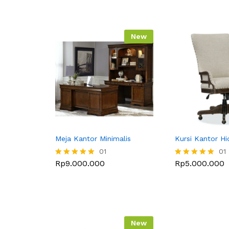
New
Meja Kantor Minimalis
Kursi Kantor Hid
01
01
Rp
9.000.000
Rp
5.000.000
Dinilai
Dinilai
5.00
5.00
dari 5
dari 5
New