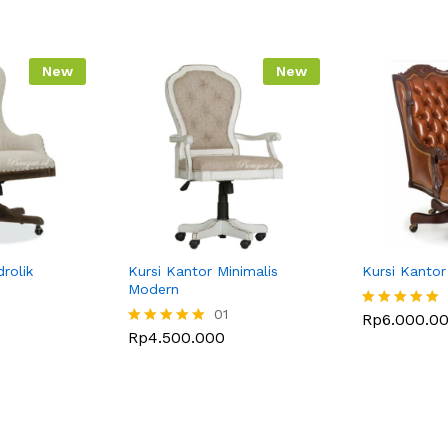
New
New
rolik
Kursi Kantor Minimalis
Kursi Kantor
Modern
01
Rp
6.000.0
Dinilai
Rp
4.500.000
5.00
Dinilai
dari 5
5.00
dari 5