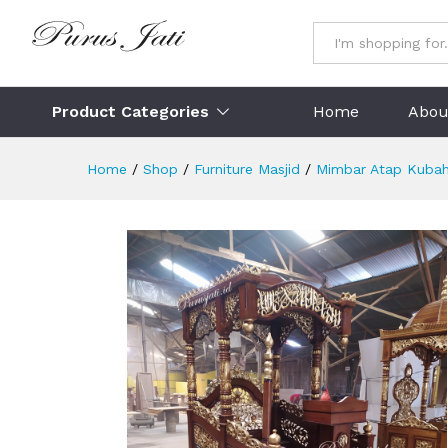
Mimbar Masjid An Nur Kepul
Description
Specification
Ulasan (
All
Product Categories
Home
Abou
Home
/
Shop
/
Furniture Masjid
/
Mimbar Atap Kuba