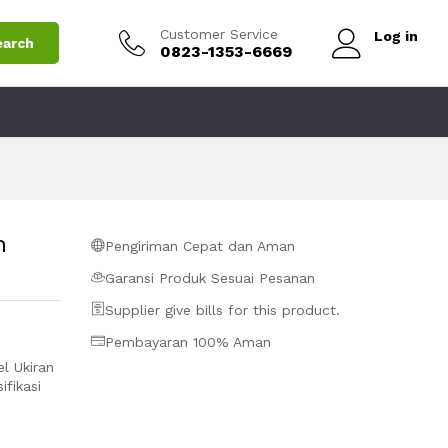
Add to Cart
Customer Service
Log in
earch
0823-1353-6669
n
Pengiriman Cepat dan Aman
Garansi Produk Sesuai Pesanan
Supplier give bills for this product.
Pembayaran 100% Aman
l Ukiran
ifikasi