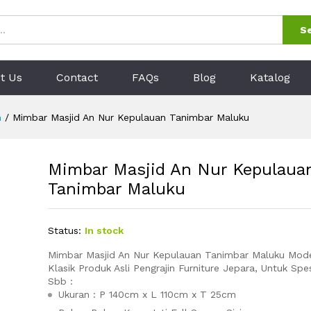
auan Tanimbar Maluku
0)
S
t Us
Contact
FAQs
Blog
Katalog
h
/
Mimbar Masjid An Nur Kepulauan Tanimbar Maluku
Mimbar Masjid An Nur Kepulaua
Tanimbar Maluku
Status:
In stock
Mimbar Masjid An Nur Kepulauan Tanimbar Maluku Mode
Klasik Produk Asli Pengrajin Furniture Jepara, Untuk Spes
Sbb :
Ukuran : P 140cm x L 110cm x T 25cm