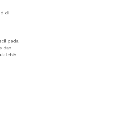
id di
n
ecil pada
as dan
uk lebih