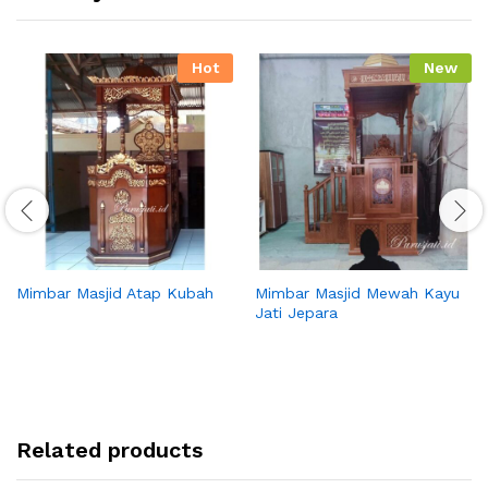
Hot
New
Mimbar Masjid Atap Kubah
Mimbar Masjid Mewah Kayu
Jati Jepara
Related products