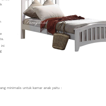
ak
n
re
ta.
ini
g
ng minimalis untuk kamar anak yaitu :