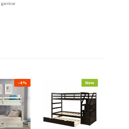
s gambar
-
4
%
New