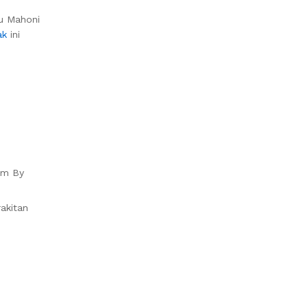
yu Mahoni
ak
ini
om By
akitan