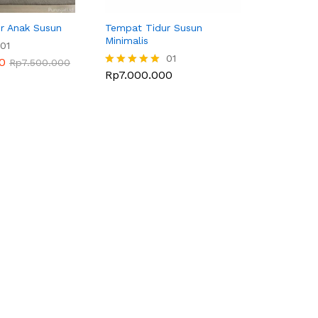
r Anak Susun
Tempat Tidur Susun
Minimalis
01
01
0
Rp
7.500.000
Rp
7.000.000
Dinilai
5.00
dari 5