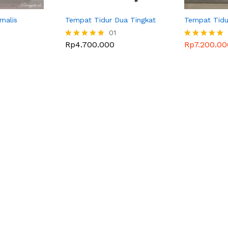
malis
Tempat Tidur Dua Tingkat
Tempat Tidu
01
Rp
4.700.000
Rp
7.200.00
Dinilai
Dinilai
5.00
5.00
dari 5
dari 5