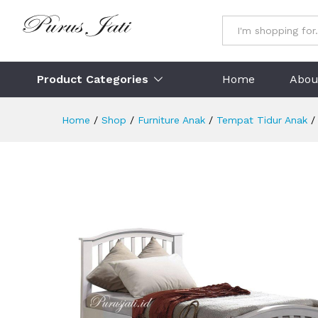
Ranjang Anak Minimalis
Description
Specification
Ulasan (
All
Product Categories
Home
Abou
Home
/
Shop
/
Furniture Anak
/
Tempat Tidur Anak
/