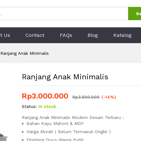
0)
S
t Us
Contact
FAQs
Blog
Katalog
Ranjang Anak Minimalis
Ranjang Anak Minimalis
Rp
3.000.000
Rp
3.500.000
(-14%)
Status:
In stock
Ranjang Anak Minimalis Modern Desain Terbaru :
Bahan Kayu Mahoni & MDF
Harga Murah ( Belum Termasuk Ongkir )
Finishing Duco Warna Putih