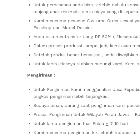
Untuk pemesanan anda bisa terlebih dahulu konsul
ranjang anak minimalis serta biaya yang di sepakat
Kami menerima pesanan Custome Order sesuai yang
Finishing dan Model Desain.
Anda bisa mentransfer Uang DP 50% ( *kesepakata
Dalam proses produksi sampai jadi, kami akan me
Setelah produk benar-benar jadi, anda diwajibkan
Untuk lebih jelasnya silahkan hubungi kami, Kam
Pengiriman :
Untuk Pengiriman kami menggunakan Jasa Expedisi 
ongkos pengiriman lebih terjangkau.
Supaya aman, barang saat pengiriman kami packin
Proses Pengiriman Untuk Wilayah Pulau Jawa – Ba
Untuk lama pengiriman luar Pulau
+
7-10 hari
Kami menerima pengiriman ke seluruh Indonesia.