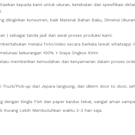
tasikan kepada kami untuk ukuran, ketebalan dan spesifikasi deta
i.
 diinginkan konsumen, baik Material Bahan Baku, Dimensi Ukuran
n ) sebagai tanda jadi dan awal proses produksi kami.
mberitahukan melalui foto/video secara berkala lewat whatsapp /
 melunasi kekurangan 100% + biaya Ongkos Kirim
i selalu memberikan kemudahan dan kenyamanan dalam proses orde
Truck/Pick-up dari Jepara langsung, dan dikirm door to door, se
g dengan Single Fish dan paper kardus tebal, sangat aman sampai
li Kurang Lebih Membutuhkan waktu 2-3 hari saja.