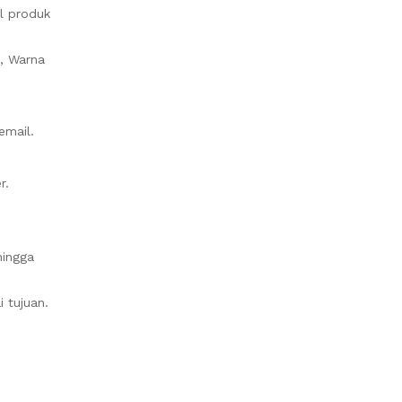
il produk
, Warna
email.
r.
hingga
 tujuan.