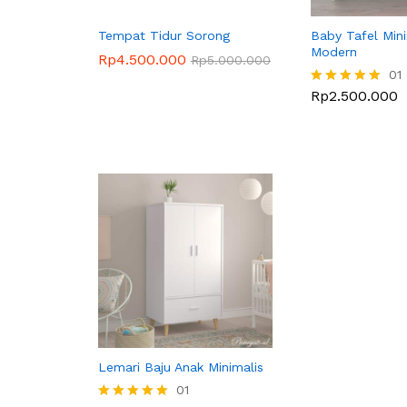
Tempat Tidur Sorong
Baby Tafel Mini
Modern
Rp
4.500.000
Rp
5.000.000
01
Rp
2.500.000
Dinilai
5.00
dari 5
Lemari Baju Anak Minimalis
01