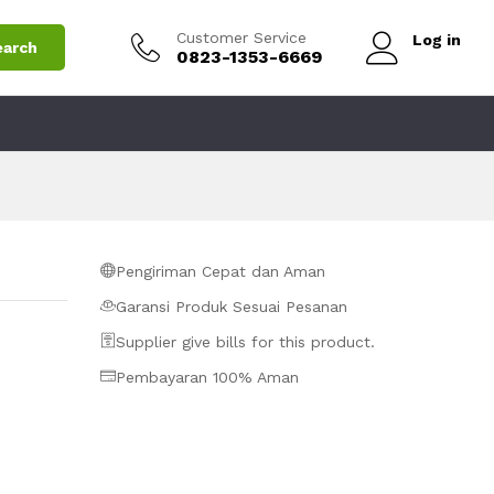
Rp
3.000.000
Add to Cart
Rp
3.500.000
Customer Service
Log in
earch
0823-1353-6669
Pengiriman Cepat dan Aman
Garansi Produk Sesuai Pesanan
Supplier give bills for this product.
Pembayaran 100% Aman