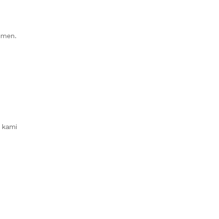
umen.
 kami